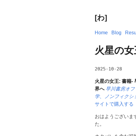
[わ]
Home
Blog
Res
火星の女
2025-10-28
火星の女王: 書籍
界へ
早川書房オフ
学、ノンフィクシ
サイトで購入する
おはようございます
た。