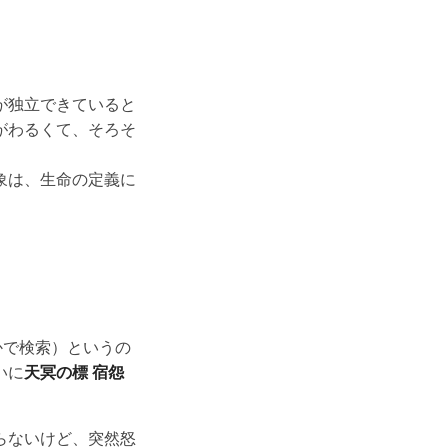
が独立できていると
がわるくて、そろそ
象は、生命の定義に
かで検索）というの
いに
天冥の標 宿怨
らないけど、突然怒