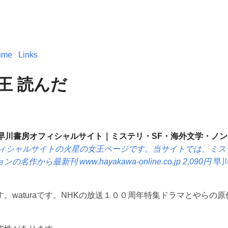
ume
Links
王 読んだ
- 早川書房オフィシャルサイト｜ミステリ・SF・海外文学・ノ
ィシャルサイトの火星の女王ページです。当サイトでは、ミス
ョンの名作から最新刊
www.hayakawa-online.co.jp
2,090円
早川
。waturaです。NHKの放送１００周年特集ドラマとやらの