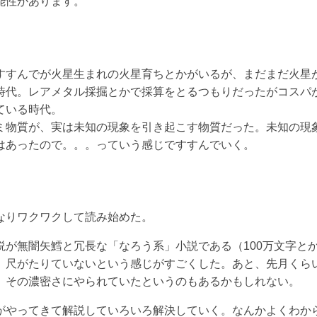
能性があります。
すすんでが火星生まれの火星育ちとかがいるが、まだまだ火星
時代。レアメタル採掘とかで採算をとるつもりだったがコスパ
ている時代。
ミ物質が、実は未知の現象を引き起こす物質だった。未知の現
はあったので。。。っていう感じですすんでいく。
なりワクワクして読み始めた。
説が無闇矢鱈と冗長な「なろう系」小説である（100万文字と
、尺がたりていないという感じがすごくした。あと、先月くら
、その濃密さにやられていたというのもあるかもしれない。
がやってきて解説していろいろ解決していく。なんかよくわか