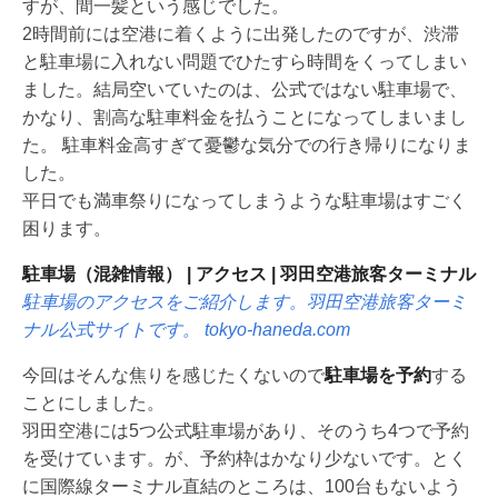
すが、間一髪という感じでした。
2時間前には空港に着くように出発したのですが、渋滞
と駐車場に入れない問題でひたすら時間をくってしまい
ました。結局空いていたのは、公式ではない駐車場で、
かなり、割高な駐車料金を払うことになってしまいまし
た。 駐車料金高すぎて憂鬱な気分での行き帰りになりま
した。
平日でも満車祭りになってしまうような駐車場はすごく
困ります。
駐車場（混雑情報） | アクセス | 羽田空港旅客ターミナル
駐車場のアクセスをご紹介します。羽田空港旅客ターミ
ナル公式サイトです。
tokyo-haneda.com
今回はそんな焦りを感じたくないので
駐車場を予約
する
ことにしました。
羽田空港には5つ公式駐車場があり、そのうち4つで予約
を受けています。が、予約枠はかなり少ないです。とく
に国際線ターミナル直結のところは、100台もないよう