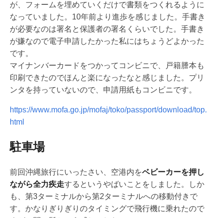
が、フォームを埋めていくだけで書類をつくれるように
なっていました。10年前より進歩を感じました。手書き
が必要なのは署名と保護者の署名くらいでした。手書き
が嫌なので電子申請したかった私にはちょうどよかった
です。
マイナンバーカードをつかってコンビニで、戸籍謄本も
印刷できたのでほんと楽になったなと感じました。プリ
ンタを持っていないので、申請用紙もコンビニです。
https://www.mofa.go.jp/mofaj/toko/passport/download/top.
html
駐車場
前回沖縄旅行にいったさい、空港内を
ベビーカーを押し
ながら全力疾走
するというやばいことをしました。しか
も、第3ターミナルから第2ターミナルへの移動付きで
す。かなりぎりぎりのタイミングで飛行機に乗れたので