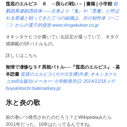
筺底のエルピス ８ －我らの戦い－ | 書籍 | 小学館
殺
戮因果連鎖憑依体――古来より『鬼』や『悪魔』と呼ば
れる脅威と戦ってきた三つの組織は、月の知性体《一二
〇》からの電子的侵攻
www.shogakukan.co.jp
オキシタケヒコが書いている設定が凝っていて、オタク
感満載のSFバトルもの。
詳しくはこちら
無情で凄惨なＳＦ異能バトル──『筺底のエルピス』 - 基
本読書
筺底のエルピス (ガガガ文庫)作者: オキシタケヒ
コ,toi8出版社/メーカー: 小学館発売日: 2014/12/18メデ
huyukiitoichi.hatenadiary.jp
氷と炎の歌
前の巻いつ発売されたのだろう？とWikipediaみたら
2011年だった。10年はたってるんですね。